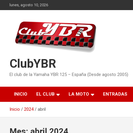
Saltar
lunes, agosto 10, 2026
al
contenido
ClubYBR
El club de la Yamaha YBR 125 – España (Desde agosto 2005)
INICIO
EL CLUB
LA MOTO
ENTRADAS
Inicio
2024
abril
Mes:
abril 2024