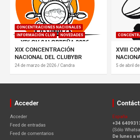
CONCENTRACIONES NACIONALES
INFORMACIÓN CLUB
NOVEDADES
CONCENTRA
XIX CONCENTRACIÓN
XVIII C
NACIONAL DEL CLUBYBR
NACIONA
24 de marzo de 2026
Candra
5 de abril d
Acceder
Contác
Acceder
España
+34 640931
Feed de entradas
(Sólo Whatsa
Feed de comentarios
De lunes a v