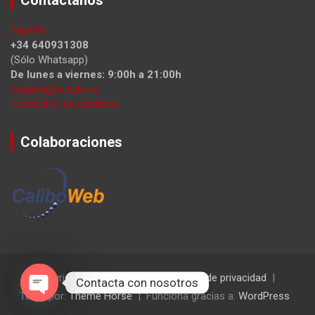
España
+34 640931308
(Sólo Whatsapp)
De lunes a viernes: 9:00h a 21:00h
clubybr@clubybr.es
Formulario de contacto
Colaboraciones
Copyright ©2026
ClubYBR
Política de privacidad
Contacta con nosotros
Tema por:
Theme Horse
Funciona gracias a:
WordPress
Open chaty