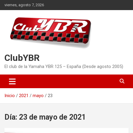
Saltar
viernes, agosto 7, 2026
al
contenido
ClubYBR
El club de la Yamaha YBR 125 – España (Desde agosto 2005)
Inicio
2021
mayo
23
Día:
23 de mayo de 2021